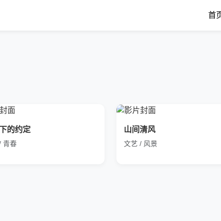
首
下的约定
山间清风
/ 青春
文艺 / 风景