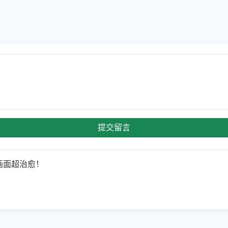
提交留言
画面超治愈！